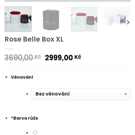
Rose Belle Box XL
Původní
Aktuální
3690,00
2999,00
Kč
Kč
cena
cena
byla:
je:
Věnování
3690,00 Kč.
2999,00 Kč.
*
Barva růže