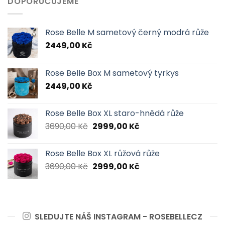
DOPORUČUJEME
Rose Belle M sametový černý modrá růže
2449,00
Kč
Rose Belle Box M sametový tyrkys
2449,00
Kč
Rose Belle Box XL staro-hnědá růže
Původní
Aktuální
3690,00
Kč
2999,00
Kč
cena
cena
byla:
je:
Rose Belle Box XL růžová růže
3690,00 Kč.
2999,00 Kč.
Původní
Aktuální
3690,00
Kč
2999,00
Kč
cena
cena
byla:
je:
3690,00 Kč.
2999,00 Kč.
SLEDUJTE NÁŠ INSTAGRAM - ROSEBELLECZ