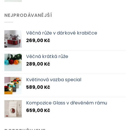
cena
cena
byla:
je:
2199,00 Kč.
1599,00 Kč.
NEJPRODÁVANĚJŠÍ
Věčná růže v dárkové krabičce
269,00
Kč
Věčná krátká růže
289,00
Kč
Květinová vazba special
589,00
Kč
Kompozice Glass v dřevěném rámu
659,00
Kč