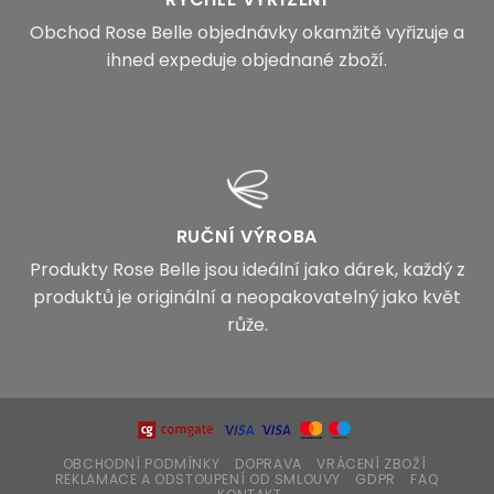
Obchod Rose Belle objednávky okamžitě vyřizuje a
ihned expeduje objednané zboží.
RUČNÍ VÝROBA
Produkty Rose Belle jsou ideální jako dárek, každý z
produktů je originální a neopakovatelný jako květ
růže.
OBCHODNÍ PODMÍNKY
DOPRAVA
VRÁCENÍ ZBOŽÍ
REKLAMACE A ODSTOUPENÍ OD SMLOUVY
GDPR
FAQ