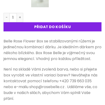
Rose Belle Box XL množství
PŘIDAT DO KOŠÍKU
Belle Rose Flower Box se stabilizovanými růžemi je
jedinečnou kombinací dárku. Je ideálním dárkem pro
někoho blízkého. Box Rose Belle je výjimečný svou
jemnou elegancí. Vhodný pro každou příležitost.
Není na skladě Vámi zvolená barva, nebo si přejete
box vyrobit ve vlastní variaci barev? Neváhejte nás
kontaktovat pomocí telefonu +420 739 663 035
nebo e-mailu shop@rosebelle.cz . Uděláme vše, co
bude v našich silách, abychom Vám splnili Vaše
přání.