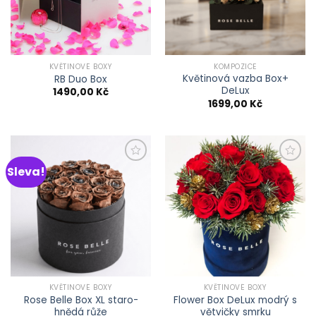
KVĚTINOVÉ BOXY
KOMPOZICE
Květinová vazba Box+
RB Duo Box
DeLux
1490,00
Kč
1699,00
Kč
Sleva!
Přidat do
Přidat do
schránky
schránky
KVĚTINOVÉ BOXY
KVĚTINOVÉ BOXY
Rose Belle Box XL staro-
Flower Box DeLux modrý s
hnědá růže
větvičky smrku