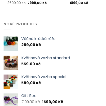
Původní
Aktuální
3690,00
Kč
2999,00
Kč
1899,00
Kč
cena
cena
byla:
je:
3690,00 Kč.
2999,00 Kč.
NOVÉ PRODUKTY
Věčná krátká růže
289,00
Kč
Květinová vazba standard
559,00
Kč
Květinová vazba special
589,00
Kč
Gift Box
Původní
Aktuální
2199,00
Kč
1599,00
Kč