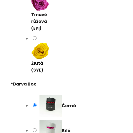
Tmavě
růžová
(EPI)
Žlutá
(SYE)
*
Barva Box
Černá
Bílá