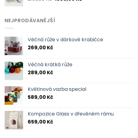
cena
cena
byla:
je:
2199,00 Kč.
1599,00 Kč.
NEJPRODÁVANĚJŠÍ
Věčná růže v dárkové krabičce
269,00
Kč
Věčná krátká růže
289,00
Kč
Květinová vazba special
589,00
Kč
Kompozice Glass v dřevěném rámu
659,00
Kč