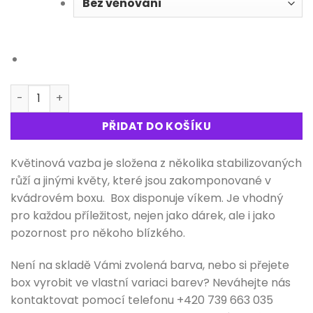
Květinová vazba Box+ DeLux množství
PŘIDAT DO KOŠÍKU
Květinová vazba je složena z několika stabilizovaných
růží a jinými květy, které jsou zakomponované v
kvádrovém boxu. Box disponuje víkem. Je vhodný
pro každou příležitost, nejen jako dárek, ale i jako
pozornost pro někoho blízkého.
Není na skladě Vámi zvolená barva, nebo si přejete
box vyrobit ve vlastní variaci barev? Neváhejte nás
kontaktovat pomocí telefonu +420 739 663 035