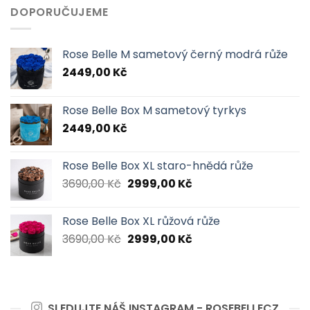
DOPORUČUJEME
Rose Belle M sametový černý modrá růže
2449,00
Kč
Rose Belle Box M sametový tyrkys
2449,00
Kč
Rose Belle Box XL staro-hnědá růže
Původní
Aktuální
3690,00
Kč
2999,00
Kč
cena
cena
byla:
je:
Rose Belle Box XL růžová růže
3690,00 Kč.
2999,00 Kč.
Původní
Aktuální
3690,00
Kč
2999,00
Kč
cena
cena
byla:
je:
3690,00 Kč.
2999,00 Kč.
SLEDUJTE NÁŠ INSTAGRAM - ROSEBELLECZ