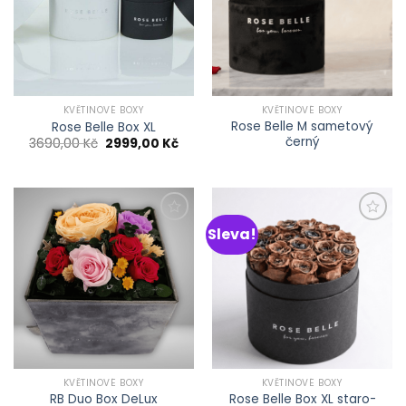
KVĚTINOVÉ BOXY
KVĚTINOVÉ BOXY
Rose Belle M sametový
Rose Belle Box XL
černý
Původní
Aktuální
3690,00
Kč
2999,00
Kč
cena
cena
byla:
je:
3690,00 Kč.
2999,00 Kč.
Sleva!
Přidat do
Přidat do
schránky
schránky
KVĚTINOVÉ BOXY
KVĚTINOVÉ BOXY
Rose Belle Box XL staro-
RB Duo Box DeLux