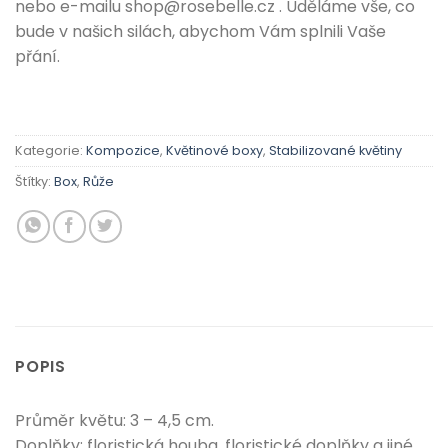
nebo e-mailu shop@rosebelle.cz . Uděláme vše, co
bude v našich silách, abychom Vám splnili Vaše
přání.
Kategorie:
Kompozice
,
Květinové boxy
,
Stabilizované květiny
Štítky:
Box
,
Růže
POPIS
Průměr květu: 3 – 4,5 cm.
Doplňky: floristická houba, floristické doplňky a jiné