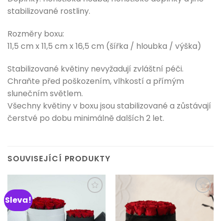
stabilizované rostliny.
Rozměry boxu:
11,5 cm x 11,5 cm x 16,5 cm (šířka / hloubka / výška)
Stabilizované květiny nevyžadují zvláštní péči.
Chraňte před poškozením, vlhkostí a přímým
slunečním světlem.
Všechny květiny v boxu jsou stabilizované a zůstávají
čerstvé po dobu minimálně dalších 2 let.
SOUVISEJÍCÍ PRODUKTY
Sleva!
Přidat do
Přidat do
schránky
schránky