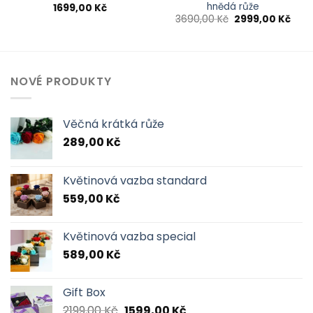
hnědá růže
1699,00
Kč
Původní
Aktu
3690,00
Kč
2999,00
Kč
cena
cen
byla:
je:
3690,00 Kč.
2999
NOVÉ PRODUKTY
Věčná krátká růže
289,00
Kč
Květinová vazba standard
559,00
Kč
Květinová vazba special
589,00
Kč
Gift Box
Původní
Aktuální
2199,00
Kč
1599,00
Kč