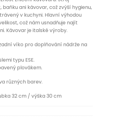
baňku ani kávovar, což zvýší hygienu,
 strávený v kuchyni. Hlavní výhodou
velikost, což nám usnadňuje najít
i. Kávovar je italské výroby.
adní víko pro doplňování nádrže na
lemi typu ESE.
bavený plovákem.
va různých barev.
oubka 32 cm / výška 30 cm