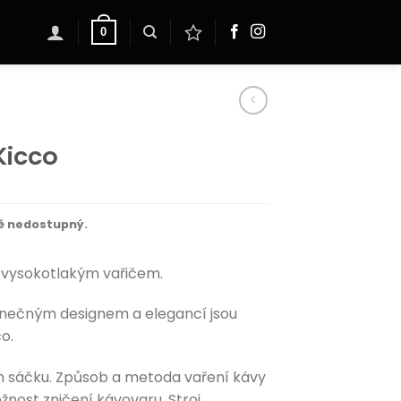
0
Kicco
ě nedostupný.
s vysokotlakým vařičem.
inečným designem a elegancí jsou
o.
 sáčku. Způsob a metoda vaření kávy
nost zničení kávovaru. Stroj