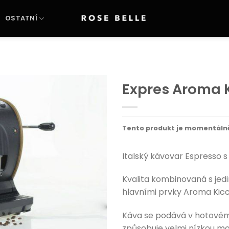
OSTATNÍ
Expres Aroma 
Přidat
do
schránky
Tento produkt je momentáln
Italský kávovar Espresso 
Kvalita kombinovaná s jed
hlavními prvky Aroma Kicc
Káva se podává v hotovém
způsobuje velmi nízkou mož