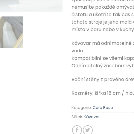
nemusíte pokaždé omývat, 
čistotu a ušetříte tak čas
tohoto stroje je jeho malá 
místo v baru nebo v kuchyn
Kávovar má odnímatelné z
vodu.
Kompatibilní se všemi kaps
Odnímatelný zásobník vy
Boční stěny z pravého dře
Rozměry: šířka 18 cm / hl
Kategorie:
Cafe Rose
Štítek:
Kávovar