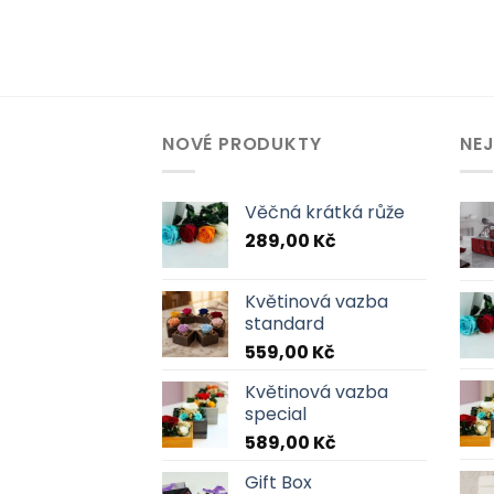
NOVÉ PRODUKTY
NE
Věčná krátká růže
289,00
Kč
Květinová vazba
standard
559,00
Kč
Květinová vazba
special
589,00
Kč
Gift Box