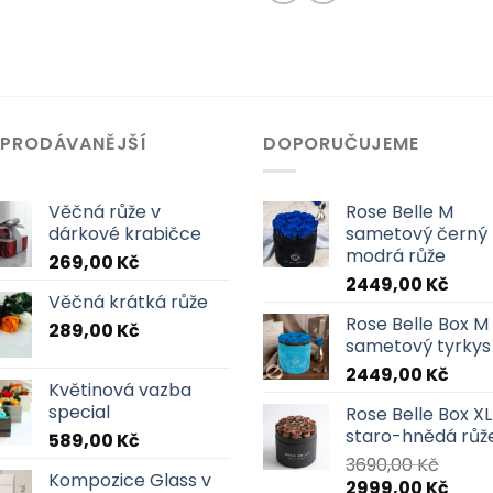
JPRODÁVANĚJŠÍ
DOPORUČUJEME
Věčná růže v
Rose Belle M
dárkové krabičce
sametový černý
modrá růže
269,00
Kč
2449,00
Kč
Věčná krátká růže
Rose Belle Box M
289,00
Kč
sametový tyrkys
2449,00
Kč
Květinová vazba
special
Rose Belle Box XL
staro-hnědá růž
589,00
Kč
3690,00
Kč
Kompozice Glass v
Původní
Aktuá
2999,00
Kč